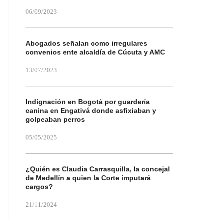
06/09/2023
Abogados señalan como irregulares
convenios ente alcaldía de Cúcuta y AMC
13/07/2023
Indignación en Bogotá por guardería
canina en Engativá donde asfixiaban y
golpeaban perros
05/05/2025
¿Quién es Claudia Carrasquilla, la concejal
de Medellín a quien la Corte imputará
cargos?
21/11/2024