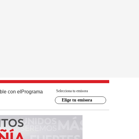
Selecciona tu emisora
ble con el
Programa
Elige tu emisora