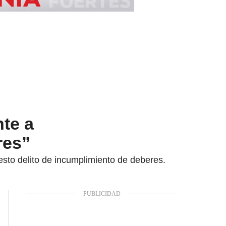
te a
res”
uesto delito de incumplimiento de deberes.