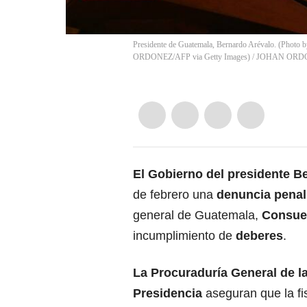
Presidente de Guatemala, Bernardo Arévalo. (P
ORDONEZ/AFP via Getty Images)
/
JOHAN ORD
El Gobierno del presidente B
de febrero una
denuncia
penal 
general de Guatemala,
Consuel
incumplimiento de
deberes
.
La
Procuraduría
General de la
Presidencia
aseguran que la fi