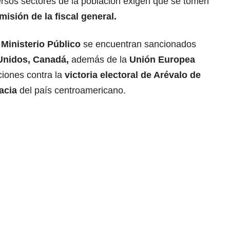
rsos sectores de la población exigen que se tomen
isión de la fiscal general.
l
Ministerio Público
se encuentran sancionados
Unidos
, Canadá,
además de la
Unión Europea
ciones contra la
victoria electoral de Arévalo de
acia
del país centroamericano.