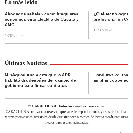
Lo más leído
Abogados señalan como irregulares
¿Qué tecnólogos re
convenios ente alcaldía de Cúcuta y
profesional en Col
AMC
13/02/2024
13/07/2023
Últimas Noticias
MinAgricultura alerta que la ADR
Honduras ve una o
habilitó día despúes del cambio de
ampliar cooperaci
gobierno para firmar contratos
© CARACOL S.A. Todos los derechos reservados.
CARACOL S.A. realiza una reserva expresa de las reproducciones y usos de las obras
y otras prestaciones accesibles desde este sitio web a medios de lectura mecánica u otros
medios que resulten adecuados.