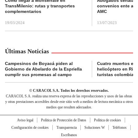
Cómo llegar a Monserrate en
Abogados señalan 
TransMilenio: rutas y transportes
convenios ente alc
complementarios
AMC
19/03/2024
13/07/2023
Últimas Noticias
Campesinos de Boyacá piden al
Cuatro muertos en 
Gobierno de Abelardo de la Espriella
helicóptero en Rio,
cumplir sus promesas al campo
turistas colombian
© CARACOL S.A. Todos los derechos reservados.
CARACOL S.A. realiza una reserva expresa de las reproducciones y usos de las obras
y otras prestaciones accesibles desde este sitio web a medios de lectura mecánica u otros
medios que resulten adecuados.
Aviso legal
Política de Protección de Datos
Política de cookies
Configuración de cookies
Transparencia
Soluciones W
Teléfonos
Escríbanos