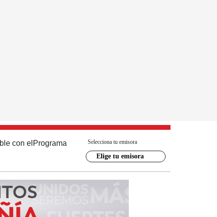
Selecciona tu emisora
ble con el
Programa
Elige tu emisora