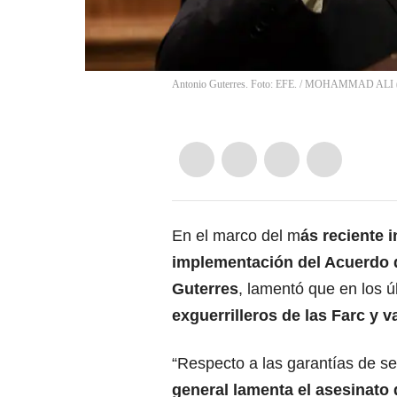
Antonio Guterres. Foto: EFE.
/
MOHAMMAD ALI
En el marco del m
ás reciente 
implementación del Acuerdo d
Guterres
, lamentó que en los 
exguerrilleros de las Farc y 
“Respecto a las garantías de se
general lamenta el asesinato 