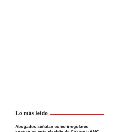
Lo más leído
Abogados señalan como irregulares
convenios ente alcaldía de Cúcuta y AMC