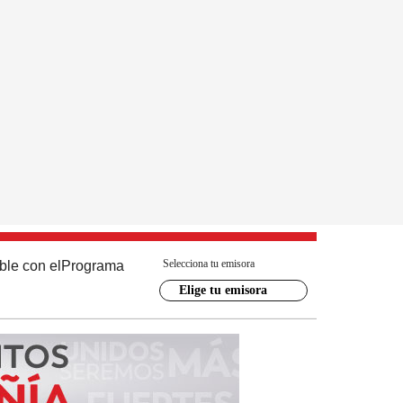
Selecciona tu emisora
ble con el
Programa
Elige tu emisora