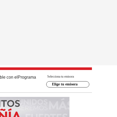
Selecciona tu emisora
ble con el
Programa
Elige tu emisora