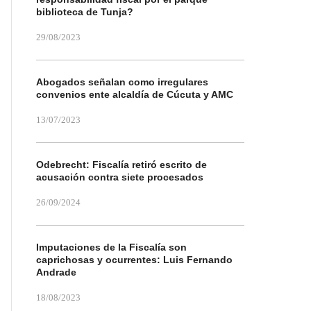
biblioteca de Tunja?
29/08/2023
Abogados señalan como irregulares
convenios ente alcaldía de Cúcuta y AMC
13/07/2023
Odebrecht: Fiscalía retiró escrito de
acusación contra siete procesados
26/09/2024
Imputaciones de la Fiscalía son
caprichosas y ocurrentes: Luis Fernando
Andrade
18/08/2023