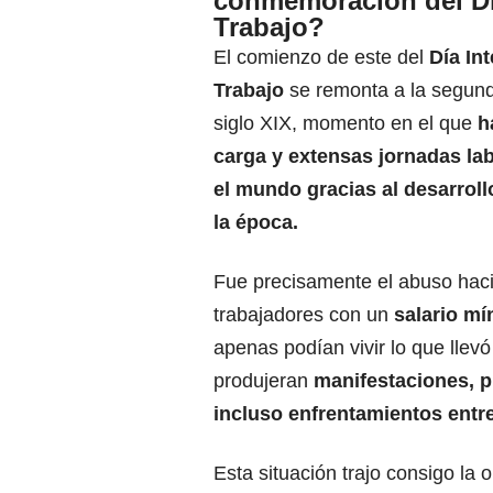
conmemoración del Dí
Trabajo?
El comienzo de este del
Día In
Trabajo
se remonta a la segund
siglo XIX, momento en el que
h
carga y extensas jornadas la
el mundo gracias al desarrollo
la época.
Fue precisamente el abuso haci
trabajadores con un
salario m
apenas podían vivir lo que llev
produjeran
manifestaciones, p
incluso enfrentamientos ent
Esta situación trajo consigo la 