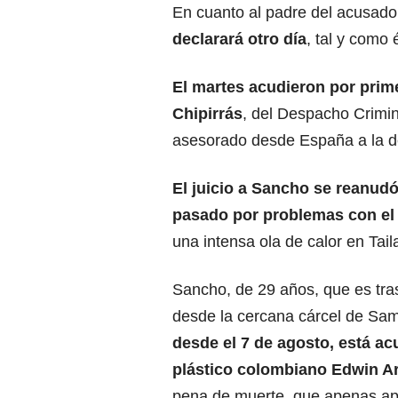
En cuanto al padre del acusad
declarará otro día
, tal y como
El martes acudieron por prim
Chipirrás
, del Despacho Crimin
asesorado desde España a la 
El juicio a Sancho
se reanudó 
pasado por problemas con el 
una intensa ola de calor en Tai
Sancho, de 29 años, que es trasl
desde la cercana cárcel de Sa
desde el 7 de agosto, está ac
plástico colombiano
Edwin Ar
pena de muerte, que apenas apl