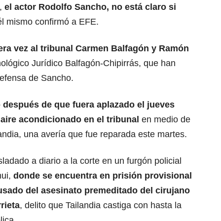
o,
el actor
Rodolfo Sancho
, no está claro si
 él mismo confirmó a EFE.
era vez al tribunal Carmen Balfagón y Ramón
ológico Jurídico Balfagón-Chipirrás, que han
defensa de Sancho.
después de que fuera aplazado el jueves
aire acondicionado en el tribunal
en medio de
landia, una avería que fue reparada este martes.
adado a diario a la corte en un furgón policial
mui,
donde se encuentra en prisión provisional
usado del asesinato premeditado del cirujano
rieta
, delito que Tailandia castiga con hasta la
ica.