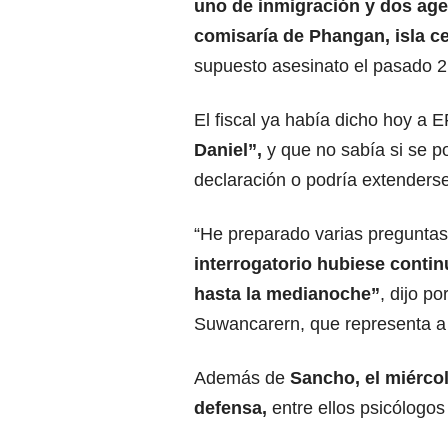
uno de inmigración y dos age
comisaría de Phangan, isla c
supuesto asesinato el pasado 2
El fiscal ya había dicho hoy a 
Daniel”,
y que no sabía si se po
declaración o podría extenders
“He preparado varias preguntas, a
interrogatorio hubiese conti
hasta la medianoche”
, dijo p
Suwancarern, que representa a l
Además de
Sancho
, el miérco
defensa,
entre ellos psicólogos