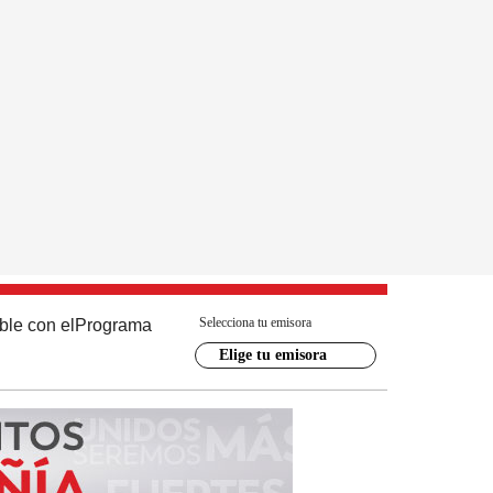
Selecciona tu emisora
ble con el
Programa
Elige tu emisora