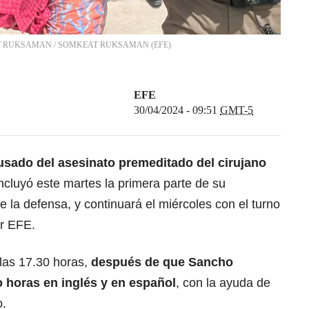
KEAT RUKSAMAN
/
SOMKEAT RUKSAMAN
(
EFE
)
EFE
30/04/2024 - 09:51
GMT-5
cusado del asesinato premeditado del cirujano
ncluyó este martes la primera parte de su
e la defensa, y continuará el miércoles con el turno
er EFE.
 las 17.30 horas,
después de que Sancho
o horas en inglés y en español
, con la ayuda de
o.