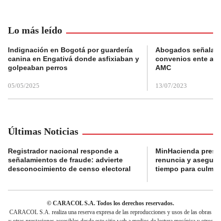
Lo más leído
Indignación en Bogotá por guardería
Abogados señalan 
canina en Engativá donde asfixiaban y
convenios ente alc
golpeaban perros
AMC
05/05/2025
13/07/2023
Últimas Noticias
Registrador nacional responde a
MinHacienda presen
señalamientos de fraude: advierte
renuncia y aseguró
desconocimiento de censo electoral
tiempo para culmina
© CARACOL S.A. Todos los derechos reservados.
CARACOL S.A. realiza una reserva expresa de las reproducciones y usos de las obras