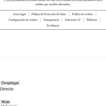
y otras prestaciones accesibles desde este sitio web a medios de lectura mecánica u otros
medios que resulten adecuados.
Aviso legal
Política de Protección de Datos
Política de cookies
Configuración de cookies
Transparencia
Soluciones W
Teléfonos
Escríbanos
Desplegar
Directo
Mute