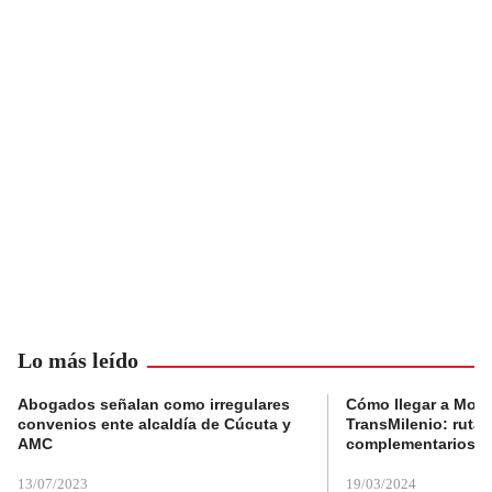
Lo más leído
Abogados señalan como irregulares
Cómo llegar a Mons
convenios ente alcaldía de Cúcuta y
TransMilenio: rutas
AMC
complementarios
13/07/2023
19/03/2024