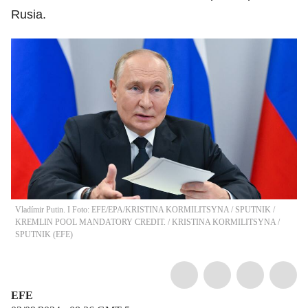
Rusia.
Vladímir Putin. I Foto: EFE/EPA/KRISTINA KORMILITSYNA / SPUTNIK /
KREMLIN POOL MANDATORY CREDIT.
/
KRISTINA KORMILITSYNA /
SPUTNIK
(
EFE
)
EFE