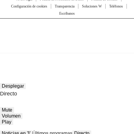
Configuración de cookies
Transparencia
Soluciones W
Teléfonos
Escríbanos
Desplegar
Directo
Mute
Volumen
Play
Noticias en 3′
Últimos programas
Directo