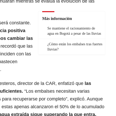
nuarán mientras se evalúa la evolución de las
Más información
será constante.
Se mantiene el racionamiento de
cia positiva
agua en Bogotá a pesar de las lluvias
os cambiar las
¿Cómo están los embalses tras fuertes
, recordó que las
lluvias?
inciden con las
bastecen
.
lesteros, director de la CAR, enfatizó que
las
uficientes.
“Los embalses necesitan varias
s para recuperarse por completo”, explicó. Aunque
es, estas apenas alcanzaron el 50% de lo acumulado
agua extraída sigue superando la que entra.