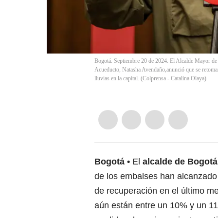
Bogotá. Septiembre 20 de 2024. El Alcalde Mayor de 
Acueducto, Natasha Avendaño,anunció que se retomará 
lluvias en la capital. (Colprensa - Catalina Olaya)
Bogotá
El
alcalde de Bogotá
de los embalses han alcanzado
de recuperación en el último me
aún están entre un 10% y un 11%