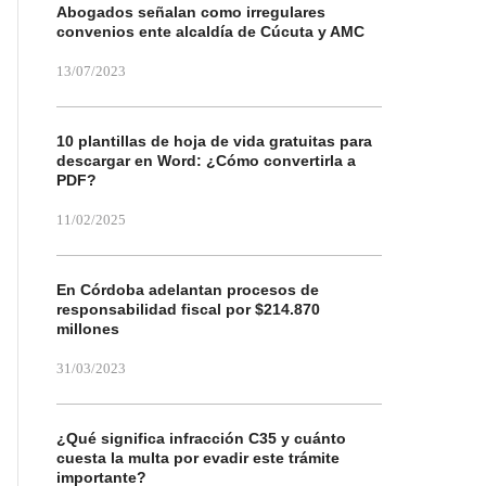
Abogados señalan como irregulares
convenios ente alcaldía de Cúcuta y AMC
13/07/2023
10 plantillas de hoja de vida gratuitas para
descargar en Word: ¿Cómo convertirla a
PDF?
11/02/2025
En Córdoba adelantan procesos de
responsabilidad fiscal por $214.870
millones
31/03/2023
¿Qué significa infracción C35 y cuánto
cuesta la multa por evadir este trámite
importante?