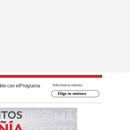
Selecciona tu emisora
ble con el
Programa
Elige tu emisora