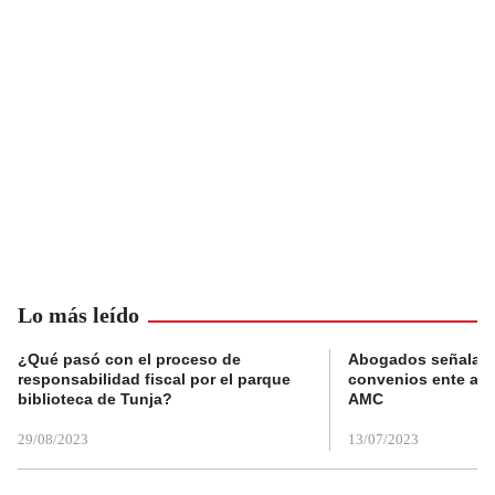
Lo más leído
¿Qué pasó con el proceso de
Abogados señalan 
responsabilidad fiscal por el parque
convenios ente alc
biblioteca de Tunja?
AMC
29/08/2023
13/07/2023