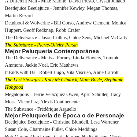
A Different Man - Mike Marino, David Presto, Crystal Junado
Beetlejuice Beetlejuice - Jennifer Kewley, Megan Thomas,
Martin Rezard
Deadpool & Wolverine - Bill Corso, Andrew Clement, Monica
Huppert, Geoff Redknap, Robb Crafer
The Deliverance - Jason Collins, Chloe Sens, Michael McCarty
The Substance - Pierre-Olivier Persin
Mejor Peluquería Contemporánea
The Deliverance - Melissa Forney, Linda Flowers, Tommie
Ammons, Jackie Noel, Eric Matthews
It Ends with Us - Robert Lugo, Vita Viscuso, Anne Carroll
The Last Showgirl - Katy McClintock, Marc Boyle, Stephanie
Hobgood
Megalopolis - Terrie Velazquez Owen, April Schuller, Tracy
Moss, Victor Paz, Alexis Continenente
The Substance - Frédérique Arguello
Mejor Peluquería de Época o de Personaje
Beetlejuice Beetlejuice - Christine Blundell, Lesa Warrener,
Susan Cole, Charmaine Fuller, Chloe Meddings
Bob Marley: One Love - Carla Farmer, Nadia Stacey, Morris