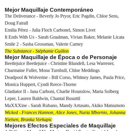
Mejor Maquillaje Contemporáneo
The Deliverance - Beverly Jo Pryor, Eric Pagdin, Chloe Sens,
Doug Fairall
Emilia Pérez - Julia Floch Carbonel, Simon Livet
It Ends With Us - Sarah Graalman, Vivian Baker, Melanie Licata
Smile 2 - Sasha Grossman, Valerie Carney
The Substance - Stéphanie Guillon
Mejor Maquillaje de Época o de Personaje
Beetlejuice Beetlejuice - Christine Blundell, Lesa Warrener,
Charmaine Fuller, Mona Turnbull, Chloe Meddings
Deadpool & Wolverine - Bill Corso, Whitney James, Paula Price,
Monica Huppert, Cyndi Reece-Thorne
Gladiator II - Jana Carboni, Charlie Hounslow, Maria Solberg
Lepre, Lauren Baldwin, Chantal Busuttil
MaXXXine - Sarah Rubano, Mandy Artusato, Akiko Matsumoto
Wicked - Frances Hannon, Alice Jones, Nuria Mbornio, Johanna
Nielsen, Branka Vorkapic
Mejores Efectos Especiales de Maquillaje