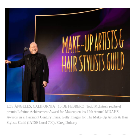
LOS ÁNGELES, CALIFORNIA - 15 DE FEBRERO: Todd McIntosh recibe el
premio Lifetime Achievement Award for Makeup en los 12th Annual MUAHS
Awards en el Fairmont Century Plaza. Getty Images for The Make-Up Artists & Hair
Stylists Guild (IATSE Local 706)
/
Greg Doherty