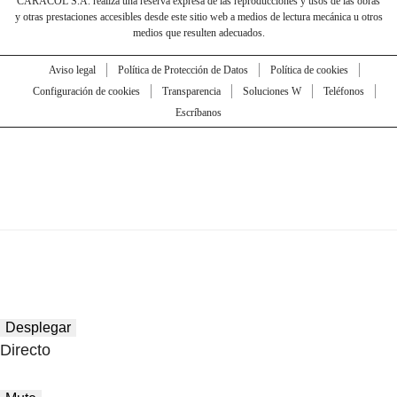
CARACOL S.A. realiza una reserva expresa de las reproducciones y usos de las obras
y otras prestaciones accesibles desde este sitio web a medios de lectura mecánica u otros
medios que resulten adecuados.
Aviso legal
Política de Protección de Datos
Política de cookies
Configuración de cookies
Transparencia
Soluciones W
Teléfonos
Escríbanos
Desplegar
Directo