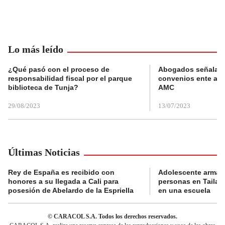
Lo más leído
¿Qué pasó con el proceso de
Abogados señalan 
responsabilidad fiscal por el parque
convenios ente alc
biblioteca de Tunja?
AMC
29/08/2023
13/07/2023
Últimas Noticias
Rey de España es recibido con
Adolescente armad
honores a su llegada a Cali para
personas en Tailand
posesión de Abelardo de la Espriella
en una escuela
© CARACOL S.A. Todos los derechos reservados.