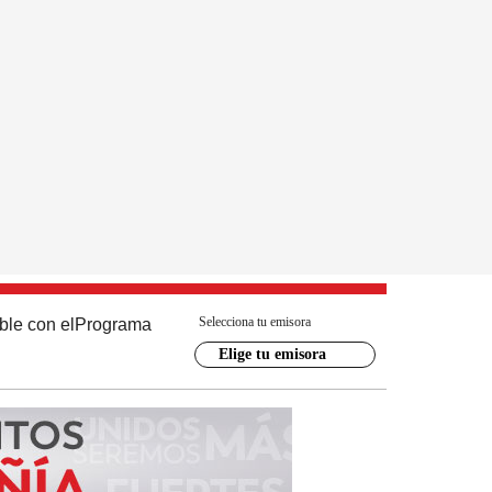
Selecciona tu emisora
ble con el
Programa
Elige tu emisora