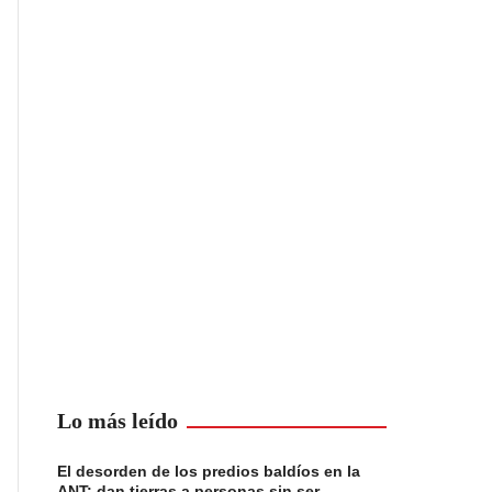
Lo más leído
El desorden de los predios baldíos en la
ANT: dan tierras a personas sin ser