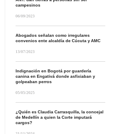
campesinos
06/09/2023
Abogados señalan como irregulares
convenios ente alcaldía de Cúcuta y AMC
13/07/2023
Indignación en Bogotá por guardería
canina en Engativá donde asfixiaban y
golpeaban perros
05/05/2025
¿Quién es Claudia Carrasquilla, la concejal
de Medellín a quien la Corte imputará
cargos?
21/11/2024