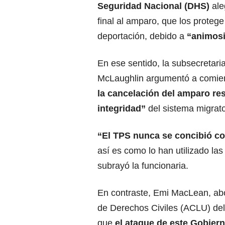
Seguridad Nacional (DHS)
ale
final al amparo, que los protege
deportación, debido a
“animosi
En ese sentido, la subsecretaria
McLaughlin argumentó a comie
la cancelación del amparo r
integridad”
del sistema migrato
“
El TPS nunca se concibió co
así es como lo han utilizado la
subrayó la funcionaria.
En contraste, Emi MacLean, ab
de Derechos Civiles (ACLU) del
que
el ataque de este Gobier