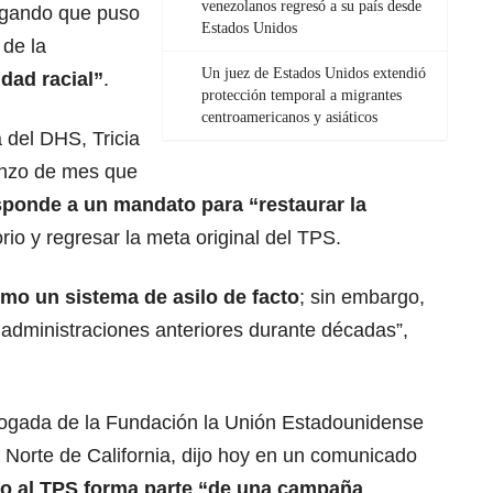
venezolanos regresó a su país desde
gando que puso
Estados Unidos
 de la
Un juez de Estados Unidos extendió
dad racial”
.
protección temporal a migrantes
centroamericanos y asiáticos
 del DHS, Tricia
nzo de mes que
esponde a un mandato para
“restaurar la
rio y regresar la meta original del TPS.
mo un sistema de asilo de facto
; sin embargo,
s administraciones anteriores durante décadas”,
ogada de la Fundación la Unión Estadounidense
 Norte de California, dijo hoy en un comunicado
no
al TPS forma parte “de una campaña