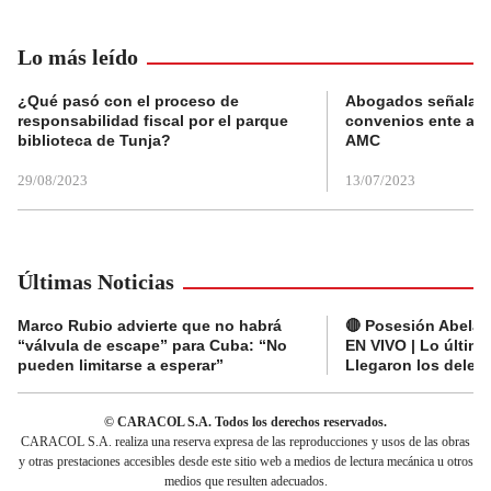
Lo más leído
¿Qué pasó con el proceso de
Abogados señalan 
responsabilidad fiscal por el parque
convenios ente alc
biblioteca de Tunja?
AMC
29/08/2023
13/07/2023
Últimas Noticias
Marco Rubio advierte que no habrá
🔴 Posesión Abelard
“válvula de escape” para Cuba: “No
EN VIVO | Lo últim
pueden limitarse a esperar”
Llegaron los deleg
© CARACOL S.A. Todos los derechos reservados.
CARACOL S.A. realiza una reserva expresa de las reproducciones y usos de las obras
y otras prestaciones accesibles desde este sitio web a medios de lectura mecánica u otros
medios que resulten adecuados.