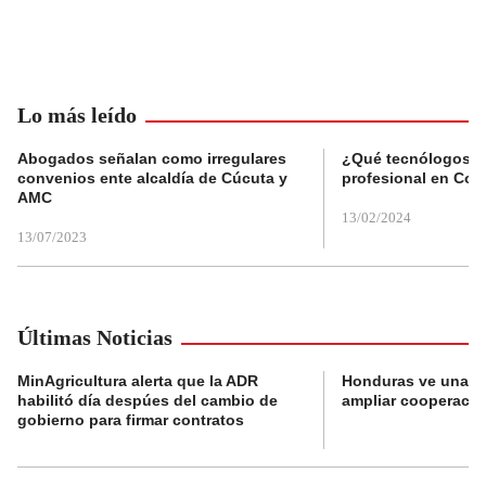
Lo más leído
Abogados señalan como irregulares
¿Qué tecnólogos re
convenios ente alcaldía de Cúcuta y
profesional en Col
AMC
13/02/2024
13/07/2023
Últimas Noticias
MinAgricultura alerta que la ADR
Honduras ve una o
habilitó día despúes del cambio de
ampliar cooperaci
gobierno para firmar contratos