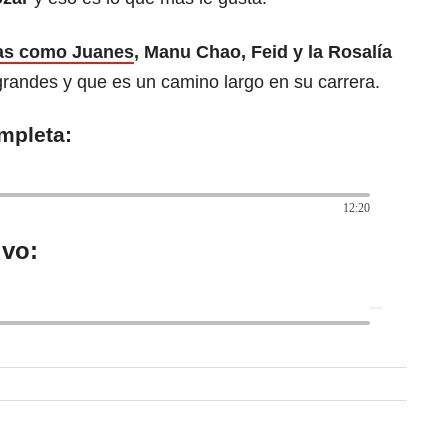
tas como Juanes
, Manu Chao, Feid y la Rosalía
grandes y que es un camino largo en su carrera.
mpleta:
12:20
ivo: