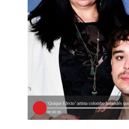
‘Quique Efecto’ artista colombo holandés que
00:00:00