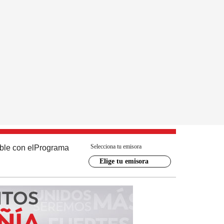
Selecciona tu emisora
ble con el
Programa
Elige tu emisora