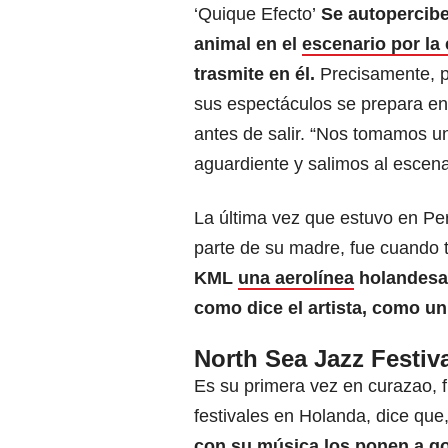
‘Quique Efecto’
Se autopercib
animal en el
escenario por la
trasmite en él.
Precisamente, p
sus espectáculos se prepara en
antes de salir. “Nos tomamos u
aguardiente y salimos al escena
La última vez que estuvo en Per
parte de su madre, fue cuando 
KML
una aerolínea
holandesa 
como dice el artista, como un
North Sea Jazz Festiva
Es su primera vez en curazao, f
festivales en Holanda, dice que
con su música
los ponen a g