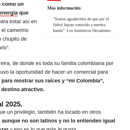
e como un
Más información
 energía
que
“Somos agradecidos de que por el
ara estar así en
fútbol hayan conocido a nuestra
 el camerino
banda”: Los Auténticos Decadentes
n chupito de
rio”.
eira, de donde es toda su familia colombiana por
tuvo la oportunidad de hacer un comercial para
para mostrar sus raíces y “mi Colombia”,
 destino atractivo.
l 2025.
ue un privilegio, también ha tocado en otros
,
aunque no son latinos y no lo entienden igual
ozar
y eso es lo que más le gusta.