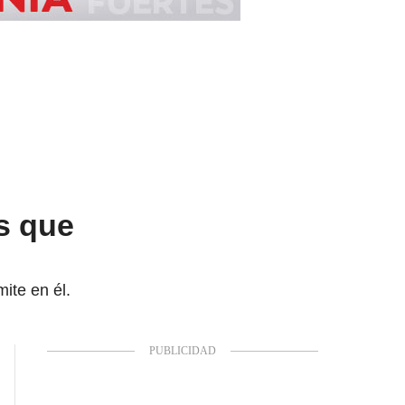
és que
ite en él.