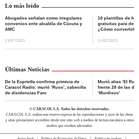
Lo más leído
Abogados señalan como irregulares
10 plantillas de hoj
convenios ente alcaldía de Cúcuta y
gratuitas para des
AMC
¿Cómo convertirla
13/07/2023
11/02/2025
Últimas Noticias
De la Espriella confirma primicia de
Murió alias ‘El Ruso
Caracol Radio: murió ‘Ruso’, cabecilla
frente 28 de las di
de disidencias Farc
‘Mordisco’
© CARACOL S.A. Todos los derechos reservados.
CARACOL S.A. realiza una reserva expresa de las reproducciones y usos de las obras
y otras prestaciones accesibles desde este sitio web a medios de lectura mecánica u otros
medios que resulten adecuados.
Aviso legal
Política de Protección de Datos
Política de cookies