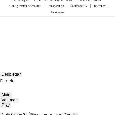
Configuración de cookies
Transparencia
Soluciones W
Teléfonos
Escríbanos
Desplegar
Directo
Mute
Volumen
Play
Noticias en 3′
Últimos programas
Directo