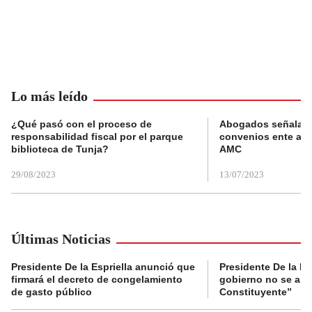
Lo más leído
¿Qué pasó con el proceso de
Abogados señalan 
responsabilidad fiscal por el parque
convenios ente alc
biblioteca de Tunja?
AMC
29/08/2023
13/07/2023
Últimas Noticias
Presidente De la Espriella anunció que
Presidente De la Es
firmará el decreto de congelamiento
gobierno no se abr
de gasto público
Constituyente”