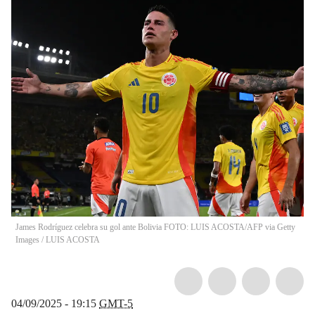
James Rodríguez celebra su gol ante Bolivia FOTO: LUIS ACOSTA/AFP via Getty
Images
/
LUIS ACOSTA
04/09/2025 - 19:15
GMT-5