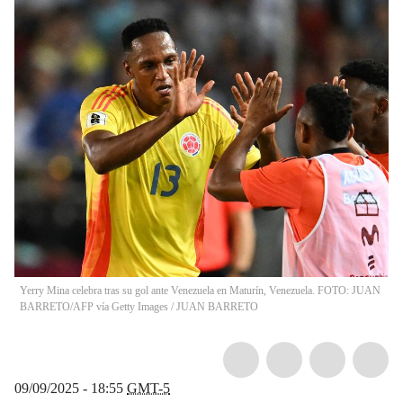
Yerry Mina celebra tras su gol ante Venezuela en Maturín, Venezuela. FOTO: JUAN
BARRETO/AFP vía Getty Images
/
JUAN BARRETO
09/09/2025 - 18:55
GMT-5