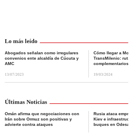
Lo más leído
Abogados señalan como irregulares
Cómo llegar a Mons
convenios ente alcaldía de Cúcuta y
TransMilenio: rutas
AMC
complementarios
13/07/2023
19/03/2024
Últimas Noticias
Omán afirma que negociaciones con
Rusia ataca empres
Irán sobre Ormuz son positivas y
Kiev e infraestructu
advierte contra ataques
buques en Odesa