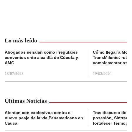
Lo más leído
Abogados señalan como irregulares
Cómo llegar a Mons
convenios ente alcaldía de Cúcuta y
TransMilenio: rutas
AMC
complementarios
13/07/2023
19/03/2024
Últimas Noticias
Atentan con explosivos contra el
Tras discurso del p
nuevo peaje de la vía Panamericana en
posesión, Sintraele
Cauca
fortalecer Termopa