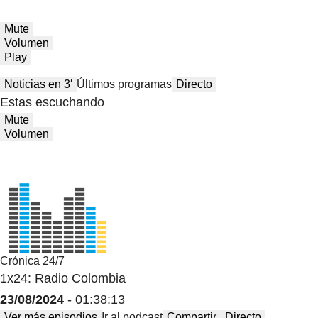
Mute
Volumen
Play
Noticias en 3′
Últimos programas
Directo
Estas escuchando
Mute
Volumen
Crónica 24/7
1x24: Radio Colombia
23/08/2024
- 01:38:13
Ver más episodios
Ir al podcast
Compartir
Directo