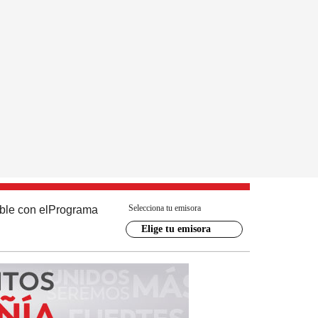
Selecciona tu emisora
ble con el
Programa
Elige tu emisora