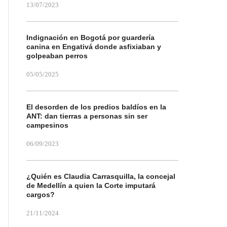
13/07/2023
Indignación en Bogotá por guardería
canina en Engativá donde asfixiaban y
golpeaban perros
05/05/2025
El desorden de los predios baldíos en la
ANT: dan tierras a personas sin ser
campesinos
06/09/2023
¿Quién es Claudia Carrasquilla, la concejal
de Medellín a quien la Corte imputará
cargos?
21/11/2024