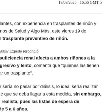
19/09/2025 - 16:56
GMT-5
plantes, con experiencia en trasplantes de riñón y
onos de
Salud y Algo Más
, este vieres 19 de
e
l
trasplante preventivo
de riñón.
ngitis? Experto respondió
suficiencia renal afecta a ambos riñones a la
resivo y lento
,
comenta que “quienes las tienen
r un trasplante”.
sería no pasar por diálisis, lo ideal sería realizar
de que se deba llagar a esta medida,
sin embargo,
 realista, pues
las listas de espera
de
de 5 a 6 años.