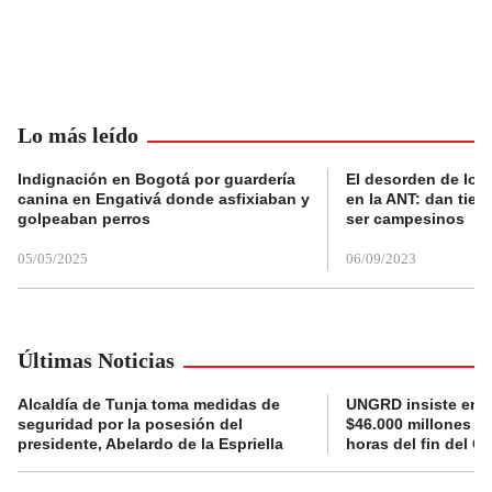
Lo más leído
Indignación en Bogotá por guardería
El desorden de los
canina en Engativá donde asfixiaban y
en la ANT: dan tier
golpeaban perros
ser campesinos
05/05/2025
06/09/2023
Últimas Noticias
Alcaldía de Tunja toma medidas de
UNGRD insiste en li
seguridad por la posesión del
$46.000 millones e
presidente, Abelardo de la Espriella
horas del fin del G