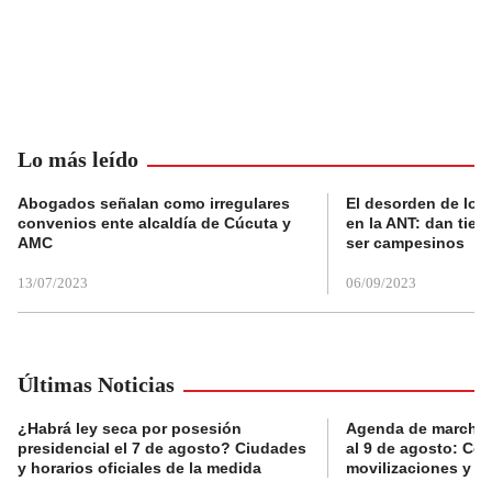
Lo más leído
Abogados señalan como irregulares
El desorden de los
convenios ente alcaldía de Cúcuta y
en la ANT: dan tier
AMC
ser campesinos
13/07/2023
06/09/2023
Últimas Noticias
¿Habrá ley seca por posesión
Agenda de marchas
presidencial el 7 de agosto? Ciudades
al 9 de agosto: Co
y horarios oficiales de la medida
movilizaciones y a