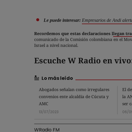
Le puede interesar:
Empresarios de Andi alerta
Recordemos que estas declaraciones l
legan tr
comunicado de la Comisión colombiana en el Movi
Israel a nivel nacional.
Escuche W Radio en vivo
Lo más leído
Abogados señalan como irregulares
El d
convenios ente alcaldía de Cúcuta y
la A
AMC
ser 
13/07/2023
06/0
WRadio FM