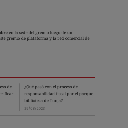
ubre
en la sede del gremio luego de un
te gremio de plataforma y la red comercial de
eso de
¿Qué pasó con el proceso de
¿Qué signifi
rificar
responsabilidad fiscal por el parque
cuánto cues
biblioteca de Tunja?
este trámit
29/08/2023
13/02/2025