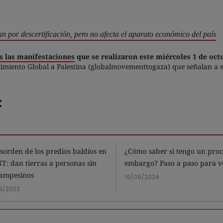
n por descertificación, pero no afecta el aparato económico del país
as las manifestaciones
que se realizaron este miércoles 1 de oct
miento Global a Palestina (globalmovementtogaza) que señalan a es
:
esorden de los predios baldíos en
¿Cómo saber si tengo un proc
NT: dan tierras a personas sin
embargo? Paso a paso para ve
campesinos
19/09/2024
9/2023