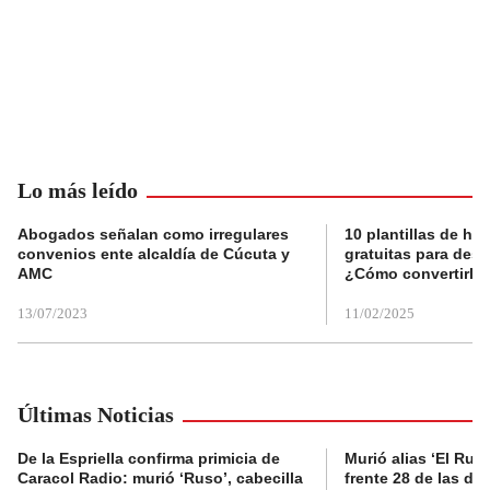
Lo más leído
Abogados señalan como irregulares
10 plantillas de hoj
convenios ente alcaldía de Cúcuta y
gratuitas para des
AMC
¿Cómo convertirla
13/07/2023
11/02/2025
Últimas Noticias
De la Espriella confirma primicia de
Murió alias ‘El Ruso
Caracol Radio: murió ‘Ruso’, cabecilla
frente 28 de las di