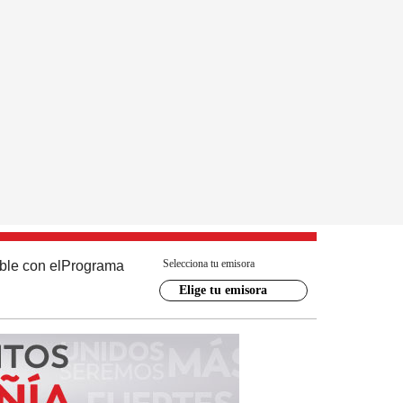
Selecciona tu emisora
ble con el
Programa
Elige tu emisora