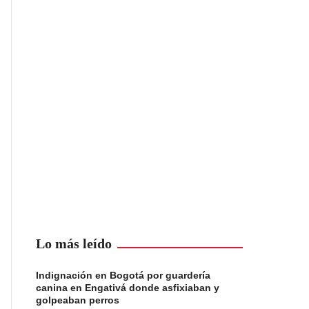
Lo más leído
Indignación en Bogotá por guardería
canina en Engativá donde asfixiaban y
golpeaban perros