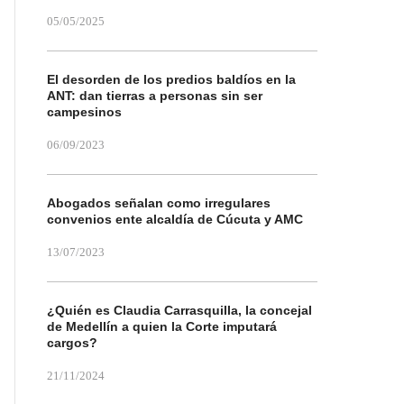
05/05/2025
El desorden de los predios baldíos en la
ANT: dan tierras a personas sin ser
campesinos
06/09/2023
Abogados señalan como irregulares
convenios ente alcaldía de Cúcuta y AMC
13/07/2023
¿Quién es Claudia Carrasquilla, la concejal
de Medellín a quien la Corte imputará
cargos?
21/11/2024