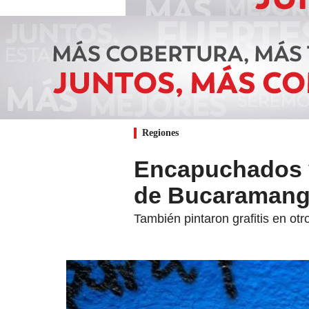
Regiones
Encapuchados v
de Bucaramanga
También pintaron grafitis en otr