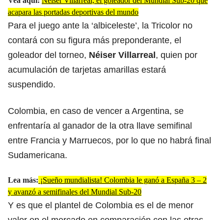
Vea aquí:
Néiser Villarreal, el goleador del Mundial Sub-20 que
acapara las portadas deportivas del mundo
Para el juego ante la ‘albiceleste’, la Tricolor no
contará con su figura más preponderante, el
goleador del torneo,
Néiser Villarreal
, quien por
acumulación de tarjetas amarillas estará
suspendido.
Colombia, en caso de vencer a Argentina, se
enfrentaría al ganador de la otra llave semifinal
entre Francia y Marruecos, por lo que no habrá final
Sudamericana.
Lea más:
¡Sueño mundialista! Colombia le ganó a España 3 – 2
y avanzó a semifinales del Mundial Sub-20
Y es que el plantel de Colombia es el de menor
valor en el mercado en comparación con las otras