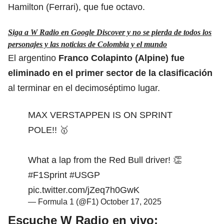
Hamilton (Ferrari), que fue octavo.
Siga a W Radio en Google Discover y no se pierda de todos los
personajes y las noticias de Colombia y el mundo
El argentino
Franco Colapinto (Alpine) fue
eliminado en el primer sector de la clasificación
al terminar en el decimoséptimo lugar.
MAX VERSTAPPEN IS ON SPRINT
POLE!! 🥇
What a lap from the Red Bull driver! 👏
#F1Sprint
#USGP
pic.twitter.com/jZeq7h0GwK
— Formula 1 (@F1)
October 17, 2025
Escuche W Radio en vivo: