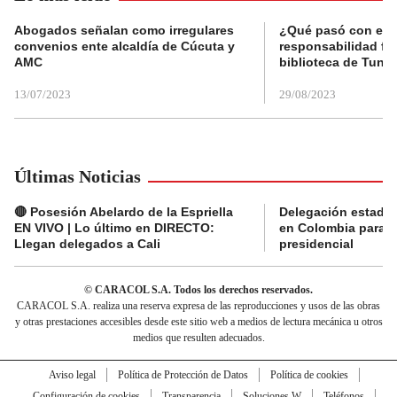
Abogados señalan como irregulares
¿Qué pasó con el 
convenios ente alcaldía de Cúcuta y
responsabilidad fis
AMC
biblioteca de Tunja
13/07/2023
29/08/2023
Últimas Noticias
🔴 Posesión Abelardo de la Espriella
Delegación estado
EN VIVO | Lo último en DIRECTO:
en Colombia para l
Llegan delegados a Cali
presidencial
© CARACOL S.A. Todos los derechos reservados.
CARACOL S.A. realiza una reserva expresa de las reproducciones y usos de las obras
y otras prestaciones accesibles desde este sitio web a medios de lectura mecánica u otros
medios que resulten adecuados.
Aviso legal
Política de Protección de Datos
Política de cookies
Configuración de cookies
Transparencia
Soluciones W
Teléfonos