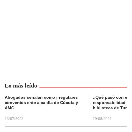
Lo más leído
Abogados señalan como irregulares
¿Qué pasó con el 
convenios ente alcaldía de Cúcuta y
responsabilidad fis
AMC
biblioteca de Tunja
13/07/2023
29/08/2023