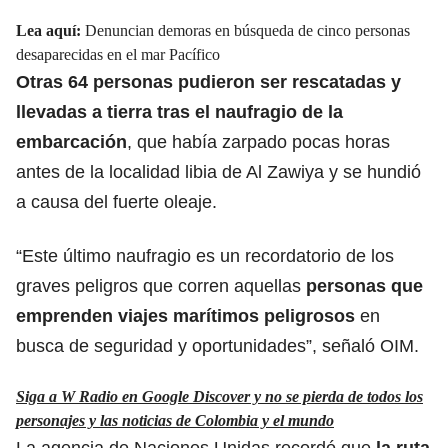
Lea aquí:
Denuncian demoras en búsqueda de cinco personas
desaparecidas en el mar Pacífico
Otras 64 personas pudieron ser rescatadas y
llevadas a tierra tras
el naufragio
de la
embarcación
, que había zarpado pocas horas
antes de la localidad libia de Al Zawiya y se hundió
a causa del fuerte oleaje.
“Este último naufragio es un recordatorio de los
graves peligros que corren aquellas
personas que
emprenden
viajes marítimos
peligrosos
en
busca de seguridad y oportunidades”, señaló OIM.
Siga a W Radio en Google Discover y no se pierda de todos los
personajes y las noticias de Colombia y el mundo
La agencia de Naciones Unidas recordó que
la ruta