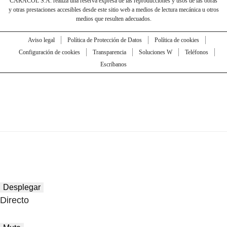
CARACOL S.A. realiza una reserva expresa de las reproducciones y usos de las obras
y otras prestaciones accesibles desde este sitio web a medios de lectura mecánica u otros
medios que resulten adecuados.
Aviso legal
Política de Protección de Datos
Política de cookies
Configuración de cookies
Transparencia
Soluciones W
Teléfonos
Escríbanos
Desplegar
Directo