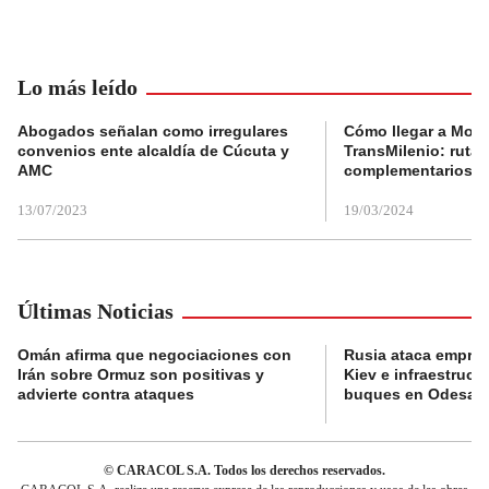
Lo más leído
Abogados señalan como irregulares
Cómo llegar a Mons
convenios ente alcaldía de Cúcuta y
TransMilenio: rutas
AMC
complementarios
13/07/2023
19/03/2024
Últimas Noticias
Omán afirma que negociaciones con
Rusia ataca empres
Irán sobre Ormuz son positivas y
Kiev e infraestructu
advierte contra ataques
buques en Odesa
© CARACOL S.A. Todos los derechos reservados.