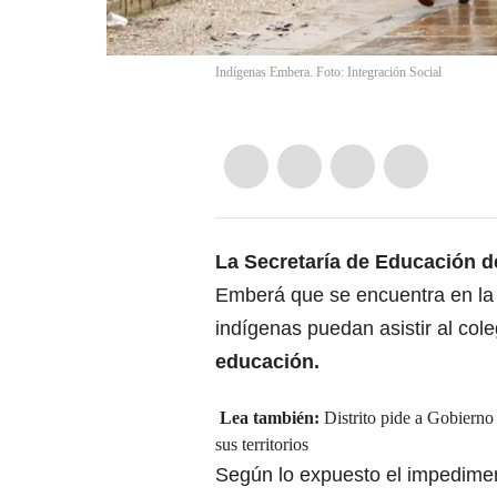
Indígenas Embera. Foto: Integración Social
La Secretaría de Educación 
Emberá que se encuentra en la 
indígenas puedan asistir al col
educación.
Lea también:
Distrito pide a Gobiern
sus territorios
Según lo expuesto el impedimen