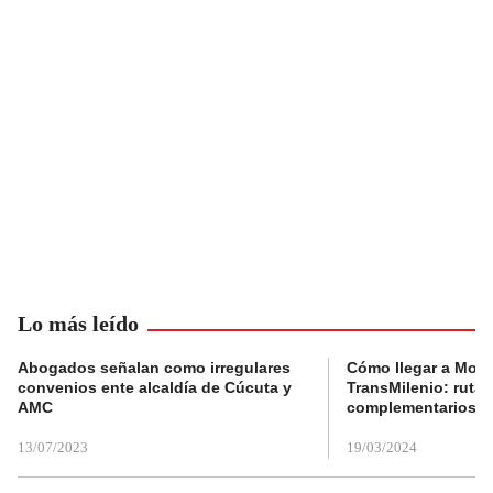
Lo más leído
Abogados señalan como irregulares
Cómo llegar a Mons
convenios ente alcaldía de Cúcuta y
TransMilenio: rutas
AMC
complementarios
13/07/2023
19/03/2024