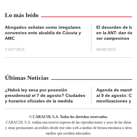
Lo más leído
Abogados señalan como irregulares
El desorden de los
convenios ente alcaldía de Cúcuta y
en la ANT: dan tier
AMC
ser campesinos
13/07/2023
06/09/2023
Últimas Noticias
¿Habrá ley seca por posesión
Agenda de marchas
presidencial el 7 de agosto? Ciudades
al 9 de agosto: Co
y horarios oficiales de la medida
movilizaciones y a
© CARACOL S.A. Todos los derechos reservados.
CARACOL S.A. realiza una reserva expresa de las reproducciones y usos de las obras
y otras prestaciones accesibles desde este sitio web a medios de lectura mecánica u otros
medios que resulten adecuados.