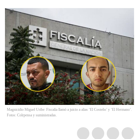
Magnicidio Miguel Uribe: Fiscalía llamó a juicio a alias ‘El Costeño’ y ‘El Hermano’.
Fotos: Colrpensa y suministradas.