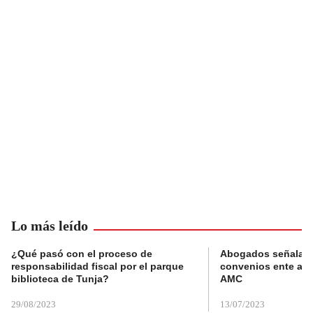
Lo más leído
¿Qué pasó con el proceso de
Abogados señalan 
responsabilidad fiscal por el parque
convenios ente alc
biblioteca de Tunja?
AMC
29/08/2023
13/07/2023