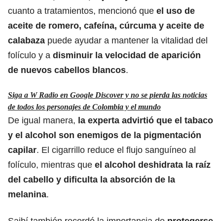
cuanto a tratamientos, mencionó que
el uso de
aceite de romero, cafeína, cúrcuma y aceite de
calabaza
puede ayudar a mantener la vitalidad del
folículo y a
disminuir la velocidad de aparición
de nuevos cabellos blancos
.
Siga a W Radio en Google Discover y no se pierda las noticias
de todos los personajes de Colombia y el mundo
De igual manera,
la experta advirtió que el tabaco
y el alcohol son enemigos
de la pigmentación
capilar
. El cigarrillo reduce el flujo sanguíneo al
folículo, mientras que
el alcohol deshidrata la raíz
del cabello y dificulta la absorción de la
melanina
.
Saibí también recordó la importancia de
protegerse