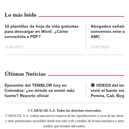
Lo más leído
10 plantillas de hoja de vida gratuitas
Abogados señalan 
para descargar en Word: ¿Cómo
convenios ente alc
convertirla a PDF?
AMC
11/02/2025
13/07/2023
Últimas Noticias
Epicentro del TEMBLOR hoy en
🔴 VIDEOS del tembl
Colombia: ¿en dónde se sintió más
vivió el fuerte sis
fuerte? Reporte oficial
Pereira, Cali, Bogo
© CARACOL S.A. Todos los derechos reservados.
CARACOL S.A. realiza una reserva expresa de las reproducciones y usos de las obras
y otras prestaciones accesibles desde este sitio web a medios de lectura mecánica u otros
medios que resulten adecuados.