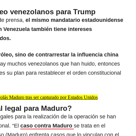
óleo venezolanos para Trump
de prensa,
el mismo mandatario estadounidense
n Venezuela también tiene intereses
dos.
róleo, sino de contrarrestar la influencia china
Hay muchos venezolanos que han huido, entonces
es su plan para restablecer el orden constitucional
icolás Maduro tras ser capturado por Estados Unidos
l legal para Maduro?
ales para la realización de la operación se han
onal. “El
caso contra Maduro
se trata en el
o (Maduro) enfrenta casos que lo vinculan con el