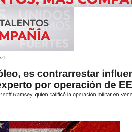
nal
leo, es contrarrestar influe
 experto por operación de E
off Ramsey, quien calificó la operación militar en Ven