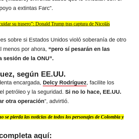
apoyo a extintas Farc”.
cuidar su trasero”: Donald Trump tras captura de Nicolás
les sobre si Estados Unidos violó soberanía de otro
 al menos por ahora,
“pero sí pesarán en las
la sesión de la ONU”.
guez, según EE.UU.
identa encargada,
Delcy Rodríguez
, facilite los
l petróleo y la seguridad.
Si no lo hace, EE.UU.
ar otra operación
”, advirtió.
 se pierda las noticias de todos los personajes de Colombia y
 completa aquí: