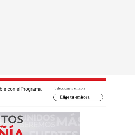
Selecciona tu emisora
ble con el
Programa
Elige tu emisora