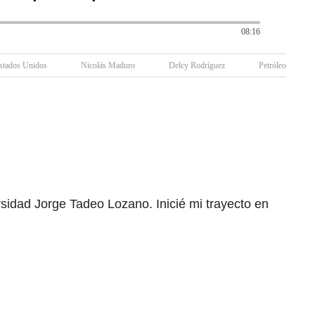
08:16
stados Unidos
Nicolás Maduro
Delcy Rodríguez
Petróleo
rsidad Jorge Tadeo Lozano. Inicié mi trayecto en