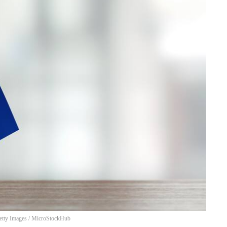
etty Images
/
MicroStockHub