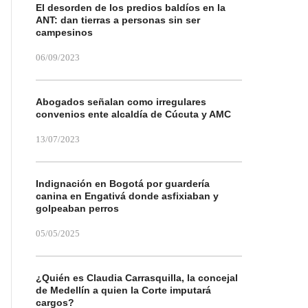
El desorden de los predios baldíos en la
ANT: dan tierras a personas sin ser
campesinos
06/09/2023
Abogados señalan como irregulares
convenios ente alcaldía de Cúcuta y AMC
13/07/2023
Indignación en Bogotá por guardería
canina en Engativá donde asfixiaban y
golpeaban perros
05/05/2025
¿Quién es Claudia Carrasquilla, la concejal
de Medellín a quien la Corte imputará
cargos?