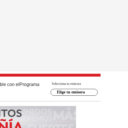
Selecciona tu emisora
ble con el
Programa
Elige tu emisora