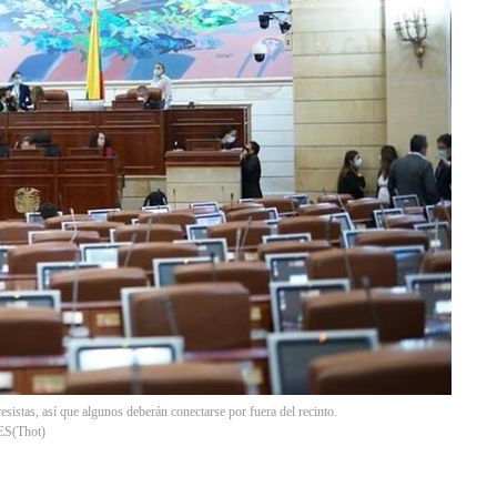
istas, así que algunos deberán conectarse por fuera del recinto.
ES
(
Thot
)