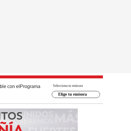
Selecciona tu emisora
ble con el
Programa
Elige tu emisora