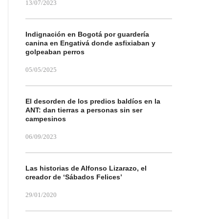
13/07/2023
Indignación en Bogotá por guardería
canina en Engativá donde asfixiaban y
golpeaban perros
05/05/2025
El desorden de los predios baldíos en la
ANT: dan tierras a personas sin ser
campesinos
06/09/2023
Las historias de Alfonso Lizarazo, el
creador de ‘Sábados Felices’
29/01/2020