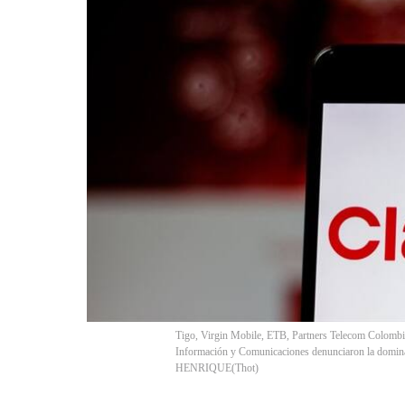
Tigo, Virgin Mobile, ETB, Partners Telecom Colombia
Información y Comunicaciones denunciaron la domin
HENRIQUE
(
Thot
)