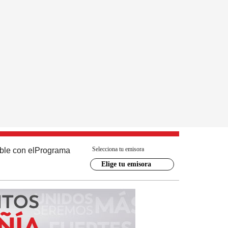
Selecciona tu emisora
ble con el
Programa
Elige tu emisora