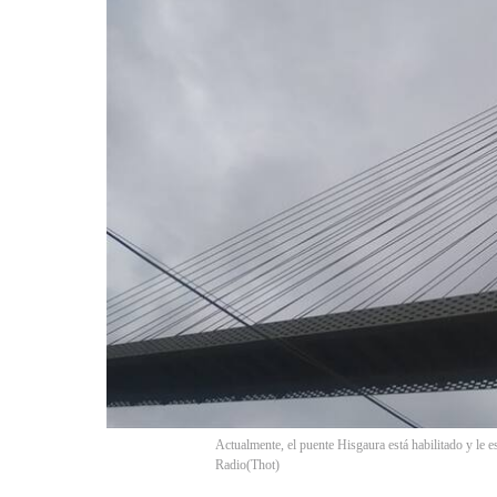
Actualmente, el puente Hisgaura está habilitado y le e
Radio
(
Thot
)