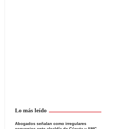
Lo más leído
Abogados señalan como irregulares
convenios ente alcaldía de Cúcuta y AMC