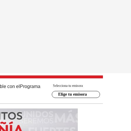
Selecciona tu emisora
ble con el
Programa
Elige tu emisora