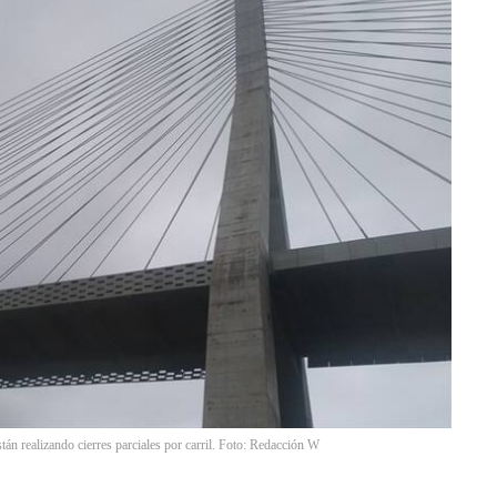
stán realizando cierres parciales por carril. Foto: Redacción W