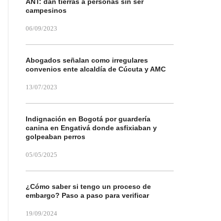
ANT: dan tierras a personas sin ser
campesinos
06/09/2023
Abogados señalan como irregulares
convenios ente alcaldía de Cúcuta y AMC
13/07/2023
Indignación en Bogotá por guardería
canina en Engativá donde asfixiaban y
golpeaban perros
05/05/2025
¿Cómo saber si tengo un proceso de
embargo? Paso a paso para verificar
19/09/2024