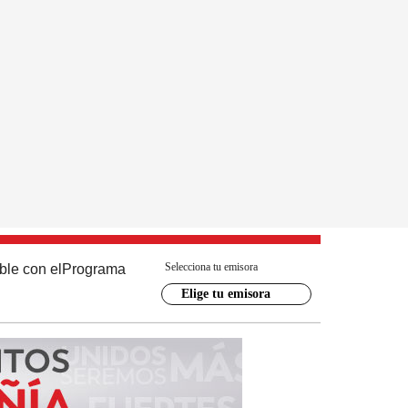
Selecciona tu emisora
ble con el
Programa
Elige tu emisora