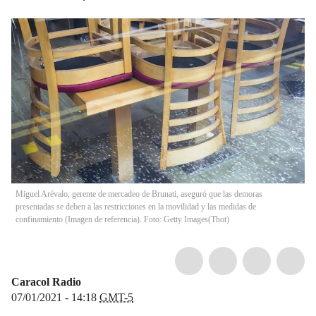
Miguel Arévalo, gerente de mercadeo de Brunati, aseguró que las demoras
presentadas se deben a las restricciones en la movilidad y las medidas de
confinamiento (Imagen de referencia). Foto: Getty Images
(
Thot
)
Caracol Radio
07/01/2021 - 14:18
GMT-5