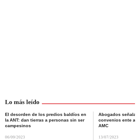
Lo más leído
El desorden de los predios baldíos en
Abogados señalan 
la ANT: dan tierras a personas sin ser
convenios ente alc
campesinos
AMC
06/09/2023
13/07/2023