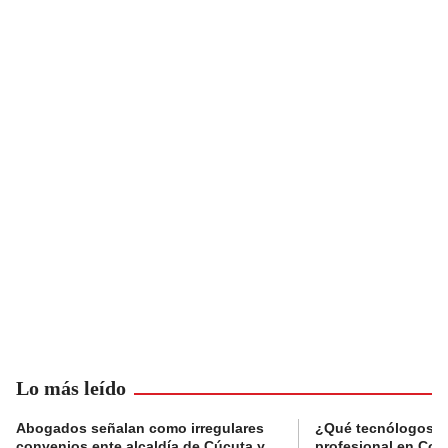
Lo más leído
Abogados señalan como irregulares
¿Qué tecnólogos re
convenios ente alcaldía de Cúcuta y
profesional en Col