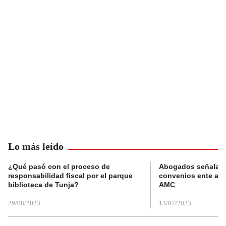
Lo más leído
¿Qué pasó con el proceso de
Abogados señalan 
responsabilidad fiscal por el parque
convenios ente alc
biblioteca de Tunja?
AMC
29/08/2023
13/07/2023