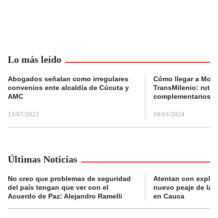
Lo más leído
Abogados señalan como irregulares
Cómo llegar a Mons
convenios ente alcaldía de Cúcuta y
TransMilenio: rutas
AMC
complementarios
13/07/2023
19/03/2024
Últimas Noticias
No creo que problemas de seguridad
Atentan con explos
del país tengan que ver con el
nuevo peaje de la 
Acuerdo de Paz: Alejandro Ramelli
en Cauca