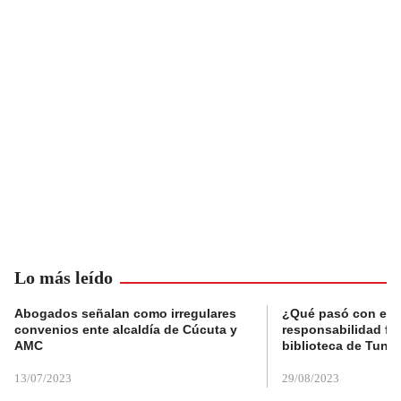
Lo más leído
Abogados señalan como irregulares
¿Qué pasó con el 
convenios ente alcaldía de Cúcuta y
responsabilidad fis
AMC
biblioteca de Tunja
13/07/2023
29/08/2023